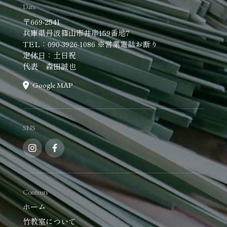
Date
〒669-2541
兵庫県丹波篠山市井串159番地7
TEL：090-3926-1086 ※営業電話お断り
定休日：土日祝
代表 森田誠也
Google MAP
SNS
Contents
ホーム
竹教室について