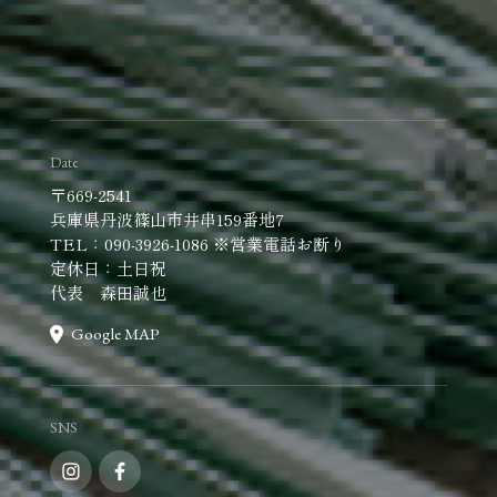
Date
〒669-2541
兵庫県丹波篠山市井串159番地7
TEL：090-3926-1086 ※営業電話お断り
定休日：土日祝
代表 森田誠也
Google MAP
SNS