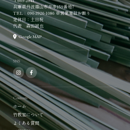
〒669-2541
兵庫県丹波篠山市井串159番地7
TEL：090-3926-1086 ※営業電話お断り
定休日：土日祝
代表 森田誠也
Google MAP
SNS
Contents
ホーム
竹教室について
よくある質問