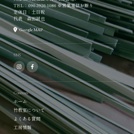
TEL：090-3926-1086 ※営業電話お断り
定休日：土日祝
代表 森田誠也
Google MAP
SNS
Contents
ホーム
竹教室について
よくある質問
工房情報