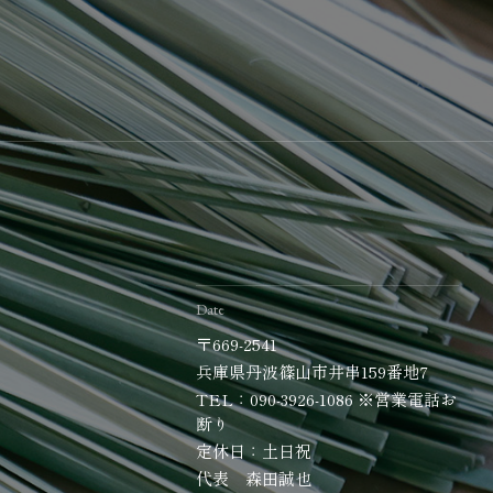
Date
〒669-2541
兵庫県丹波篠山市井串159番地7
TEL：090-3926-1086 ※営業電話お
断り
定休日：土日祝
代表 森田誠也