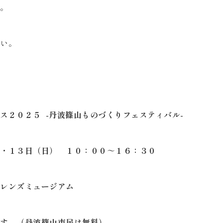
。
い。
ス２０２５ -丹波篠山ものづくりフェスティバル-
・１３日（日） １０：００～１６：３０
レンズミュージアム
す。（丹波篠山市民は無料）