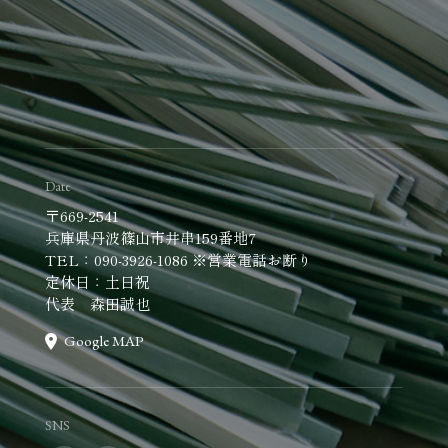
Date
〒669-2541
兵庫県丹波篠山市井串159番地7
TEL：090-3926-1086 ※営業電話お断り
定休日：土日祝
代表 森田誠也
Google MAP
SNS