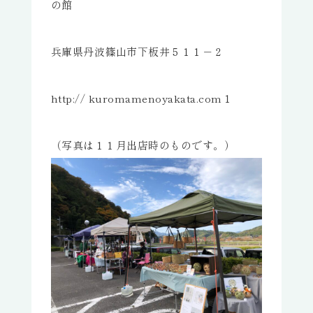
の館
兵庫県丹波篠山市下板井５１１－２
http:// kuromamenoyakata.com１
（写真は１１月出店時のものです。）