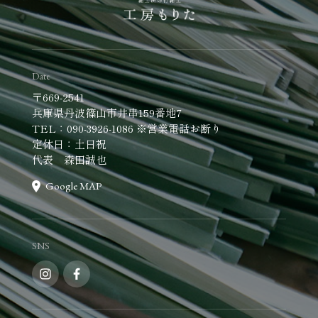
Date
〒669-2541
兵庫県丹波篠山市井串159番地7
TEL：090-3926-1086 ※営業電話お断り
定休日：土日祝
代表 森田誠也
Google MAP
SNS