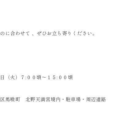
のに合わせて 、ぜひお立ち寄りください。
日（火）７:００頃～１５:００頃
区馬喰町 北野天満宮境内・駐車場・周辺道路